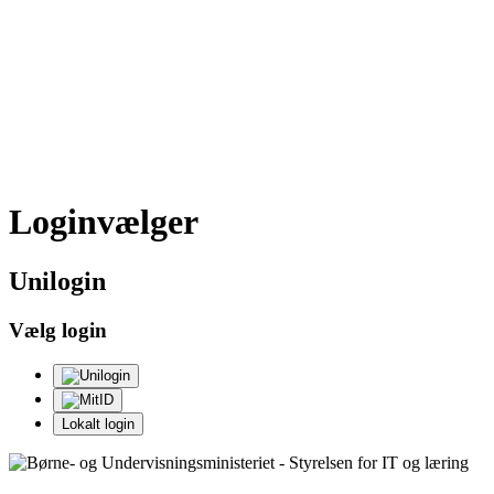
Loginvælger
Uni
login
Vælg login
Lokalt login