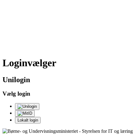
Loginvælger
Uni
login
Vælg login
Lokalt login