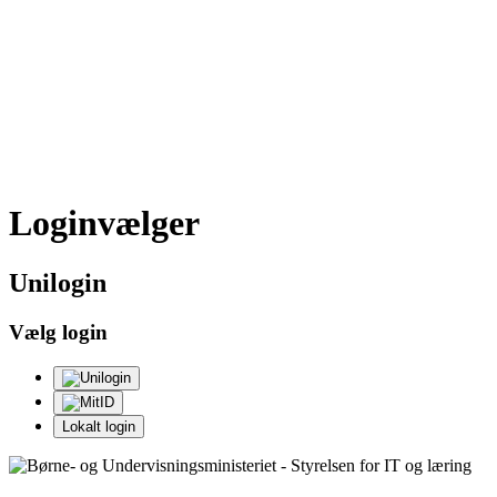
Loginvælger
Uni
login
Vælg login
Lokalt login