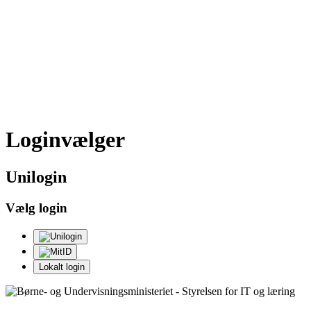
Loginvælger
Uni
login
Vælg login
Lokalt login