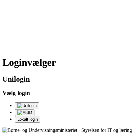
Loginvælger
Uni
login
Vælg login
Lokalt login