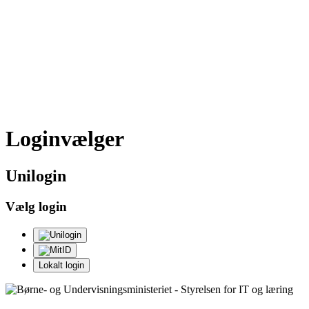
Loginvælger
Uni
login
Vælg login
Lokalt login