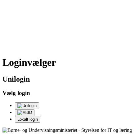
Loginvælger
Uni
login
Vælg login
Lokalt login