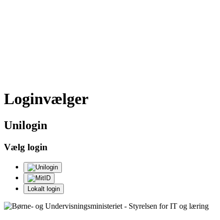
Loginvælger
Uni
login
Vælg login
Lokalt login