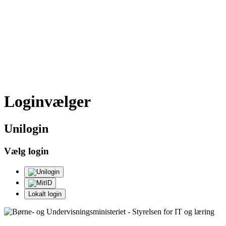
Loginvælger
Uni
login
Vælg login
Lokalt login