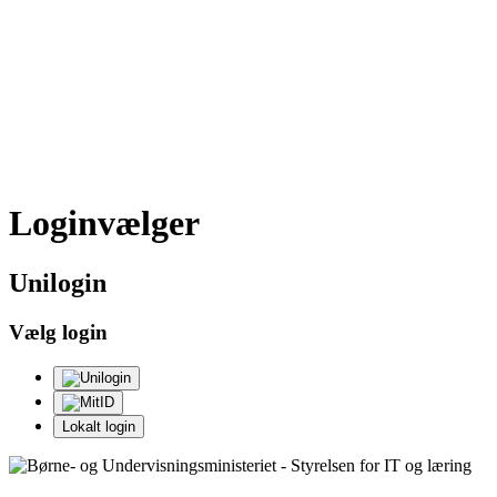
Loginvælger
Uni
login
Vælg login
Lokalt login