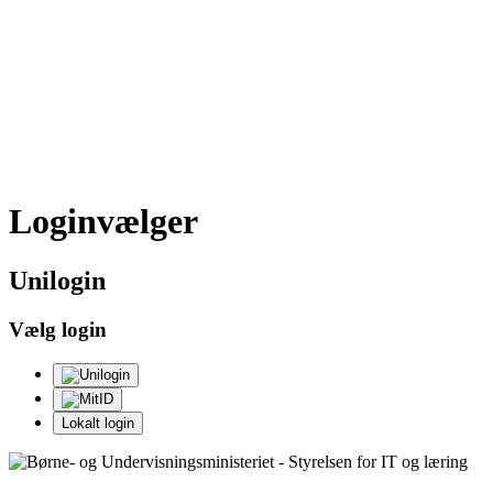
Loginvælger
Uni
login
Vælg login
Lokalt login