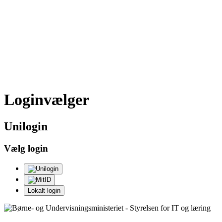
Loginvælger
Uni
login
Vælg login
Lokalt login