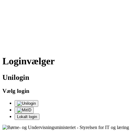
Loginvælger
Uni
login
Vælg login
Lokalt login