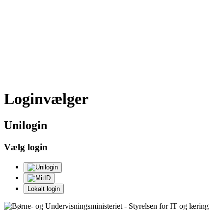
Loginvælger
Uni
login
Vælg login
Lokalt login