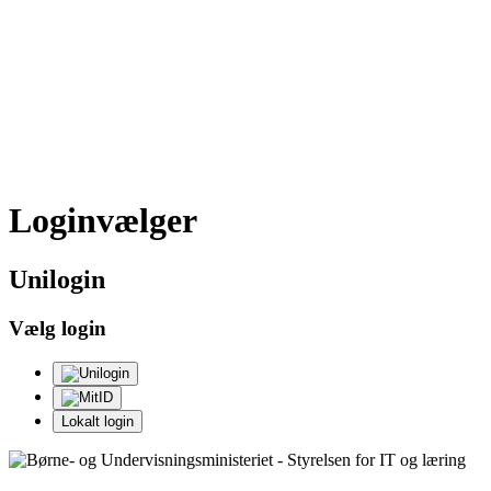
Loginvælger
Uni
login
Vælg login
Lokalt login