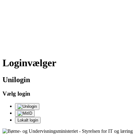
Loginvælger
Uni
login
Vælg login
Lokalt login