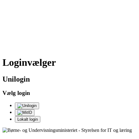
Loginvælger
Uni
login
Vælg login
Lokalt login