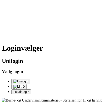
Loginvælger
Uni
login
Vælg login
Lokalt login