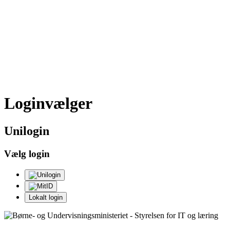
Loginvælger
Uni
login
Vælg login
Lokalt login