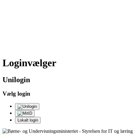
Loginvælger
Uni
login
Vælg login
Lokalt login