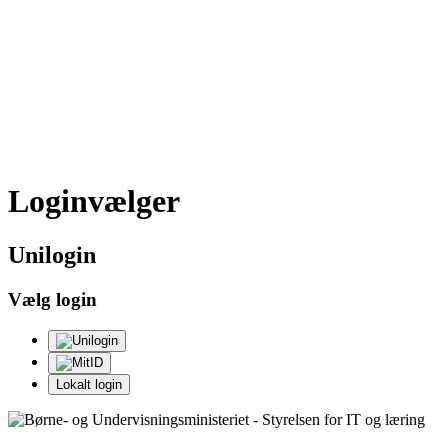
Loginvælger
Uni
login
Vælg login
Lokalt login