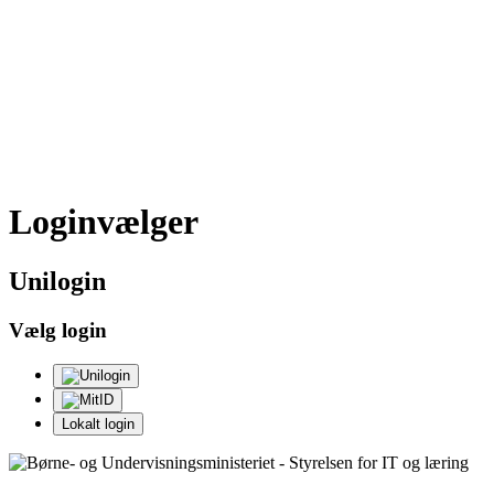
Loginvælger
Uni
login
Vælg login
Lokalt login