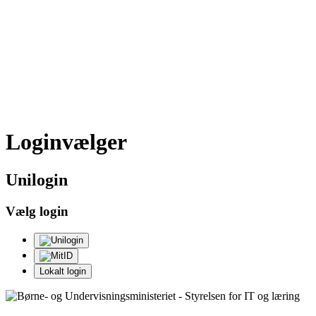
Loginvælger
Uni
login
Vælg login
Lokalt login