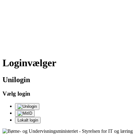
Loginvælger
Uni
login
Vælg login
Lokalt login