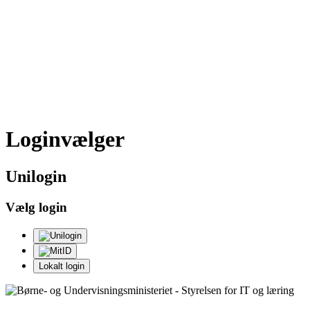
Loginvælger
Uni
login
Vælg login
Lokalt login