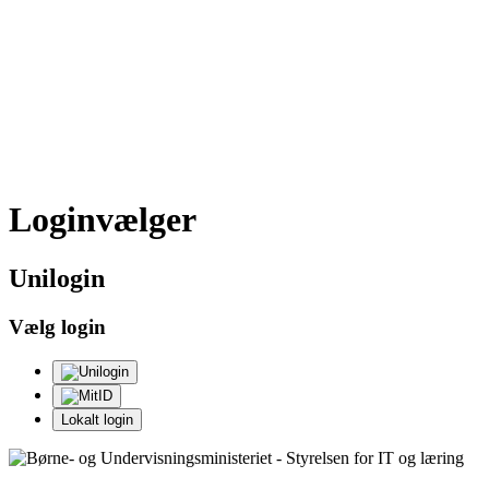
Loginvælger
Uni
login
Vælg login
Lokalt login