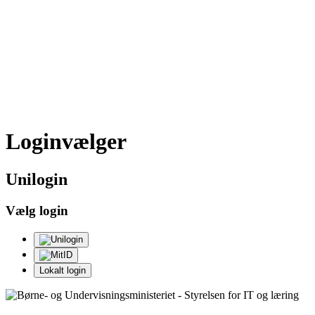
Loginvælger
Uni
login
Vælg login
Lokalt login