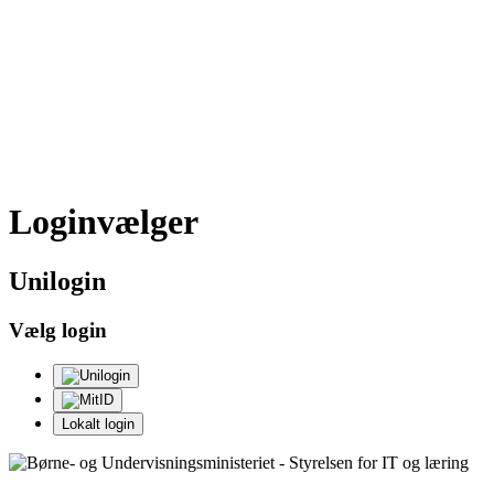
Loginvælger
Uni
login
Vælg login
Lokalt login