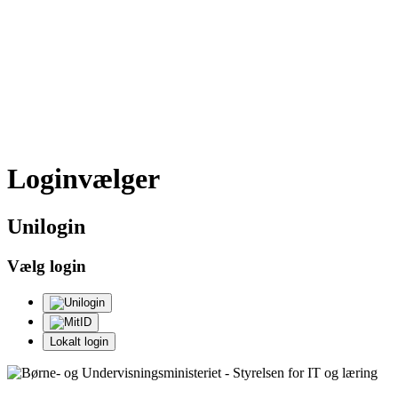
Loginvælger
Uni
login
Vælg login
Lokalt login