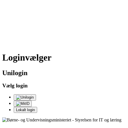
Loginvælger
Uni
login
Vælg login
Lokalt login