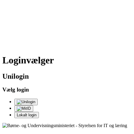
Loginvælger
Uni
login
Vælg login
Lokalt login