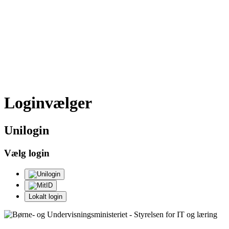
Loginvælger
Uni
login
Vælg login
Lokalt login