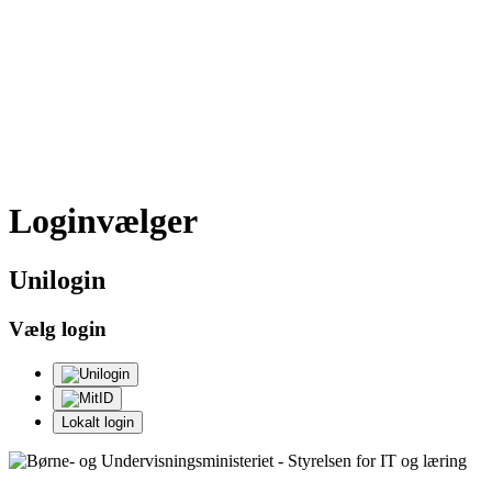
Loginvælger
Uni
login
Vælg login
Lokalt login