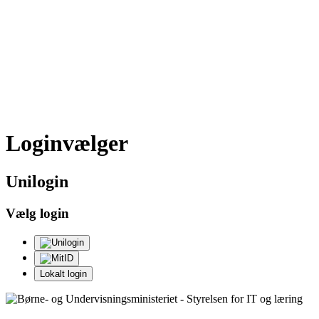
Loginvælger
Uni
login
Vælg login
Lokalt login