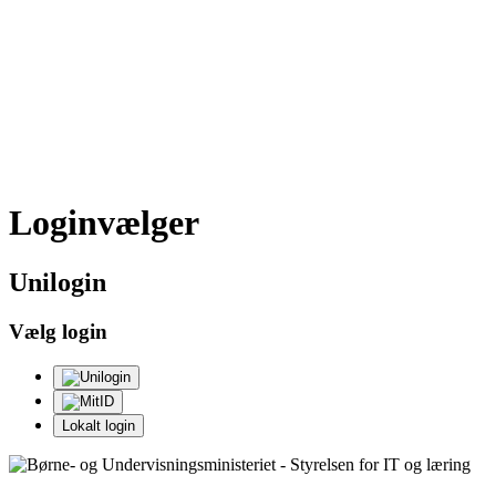
Loginvælger
Uni
login
Vælg login
Lokalt login