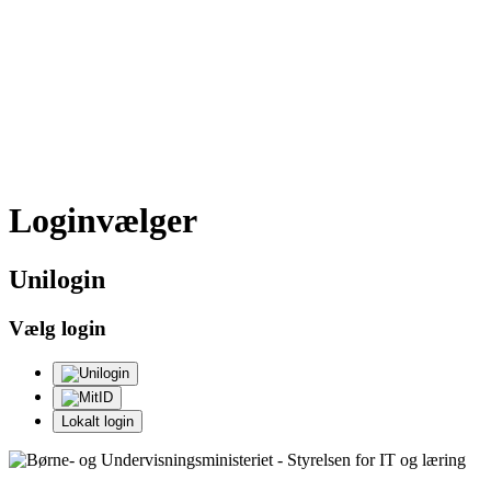
Loginvælger
Uni
login
Vælg login
Lokalt login