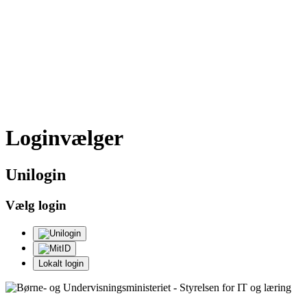
Loginvælger
Uni
login
Vælg login
Lokalt login