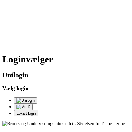
Loginvælger
Uni
login
Vælg login
Lokalt login