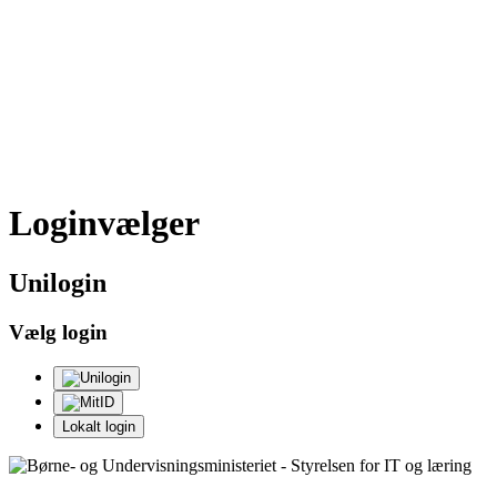
Loginvælger
Uni
login
Vælg login
Lokalt login