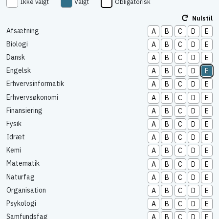
Ikke valgt
Valgt
Obligatorisk
Nulstil
Afsætning
A
B
C
D
E
Biologi
A
B
C
D
E
Dansk
A
B
C
D
E
Engelsk
A
B
C
D
E
Erhvervsinformatik
A
B
C
D
E
Erhvervsøkonomi
A
B
C
D
E
Finansiering
A
B
C
D
E
Fysik
A
B
C
D
E
Idræt
A
B
C
D
E
Kemi
A
B
C
D
E
Matematik
A
B
C
D
E
Naturfag
A
B
C
D
E
Organisation
A
B
C
D
E
Psykologi
A
B
C
D
E
Samfundsfag
A
B
C
D
E