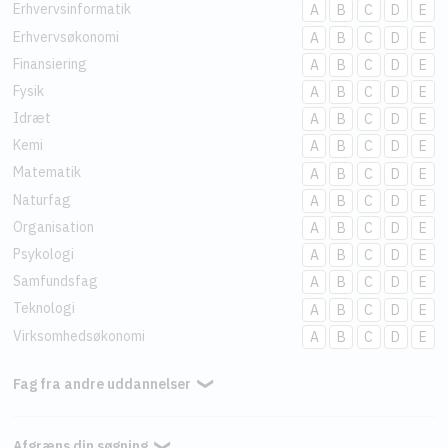
Erhvervsinformatik
A
B
C
D
E
Erhvervsøkonomi
A
B
C
D
E
Finansiering
A
B
C
D
E
Fysik
A
B
C
D
E
Idræt
A
B
C
D
E
Kemi
A
B
C
D
E
Matematik
A
B
C
D
E
Naturfag
A
B
C
D
E
Organisation
A
B
C
D
E
Psykologi
A
B
C
D
E
Samfundsfag
A
B
C
D
E
Teknologi
A
B
C
D
E
Virksomhedsøkonomi
A
B
C
D
E
Fag fra andre uddannelser
❯
Afgræns din søgning
❯