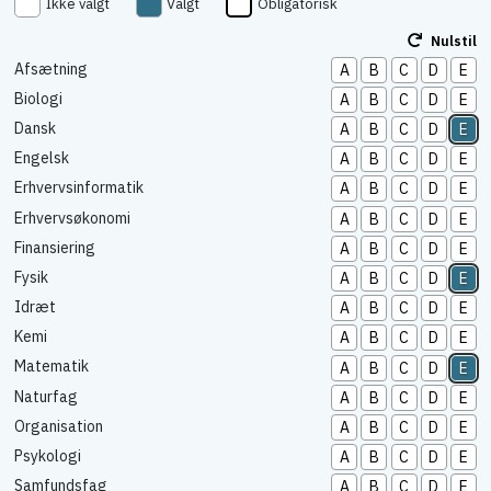
Ikke valgt
Valgt
Obligatorisk
Nulstil
Afsætning
A
B
C
D
E
Biologi
A
B
C
D
E
Dansk
A
B
C
D
E
Engelsk
A
B
C
D
E
Erhvervsinformatik
A
B
C
D
E
Erhvervsøkonomi
A
B
C
D
E
Finansiering
A
B
C
D
E
Fysik
A
B
C
D
E
Idræt
A
B
C
D
E
Kemi
A
B
C
D
E
Matematik
A
B
C
D
E
Naturfag
A
B
C
D
E
Organisation
A
B
C
D
E
Psykologi
A
B
C
D
E
Samfundsfag
A
B
C
D
E