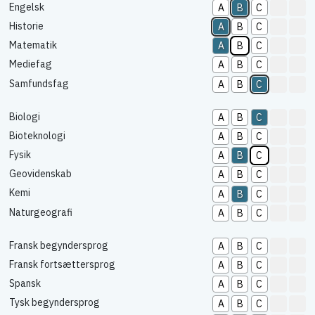
Engelsk
A
B
C
Historie
A
B
C
Matematik
A
B
C
Mediefag
A
B
C
Samfundsfag
A
B
C
Biologi
A
B
C
Bioteknologi
A
B
C
Fysik
A
B
C
Geovidenskab
A
B
C
Kemi
A
B
C
Naturgeografi
A
B
C
Fransk begyndersprog
A
B
C
Fransk fortsættersprog
A
B
C
Spansk
A
B
C
Tysk begyndersprog
A
B
C