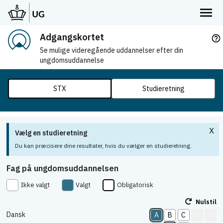
Adgangskortet
help_outline
Se mulige videregående uddannelser efter din
ungdomsuddannelse
STX
Studieretning
x
Vælg en studieretning
Du kan præcisere dine resultater, hvis du vælger en studieretning.
Fag på ungdomsuddannelsen
Ikke valgt
Valgt
Obligatorisk
Nulstil
Dansk
A
B
C