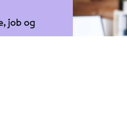
, job og
n sparringspartner? Få hjælp