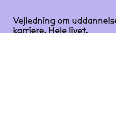
Vejledning om uddannelse
karriere. Hele livet.
I tvivl, på opdagelse eller bare brug for e
af en professionel vejleder.
KONTAKT EN VEJLEDER