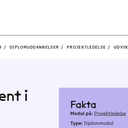
R
DIPLOMUDDANNELSER
PROJEKTLEDELSE
UDVIK
ent i
Fakta
Modul på:
Projektledelse
Type:
Diplommodul