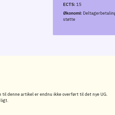
ECTS:
15
Økonomi:
Deltagerbetaling
støtte
til denne artikel er endnu ikke overført til det nye UG.
ligt.