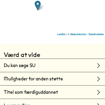
| ©
Leaflet
Skærmkortet - Datafordeler
Syddansk Universitet
Odense
Værd at vide
Aalborg Universitet
Aalborg
Du kan søge SU
Muligheder for anden støtte
Titel som færdiguddannet