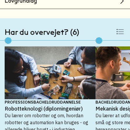
Lovgrundlag
Har du overvejet? (6)
PROFESSIONSBACHELORUDDANNELSE
BACHELORUDDAN
Robotteknologi (diplomingeniør)
Mekanisk desi
Du lærer om robotter og om, hvordan
Du lærer at udf
robotter og automation kan bruges - og
små og store me
allerede bliver brugt - i industrien.
høreapparater, 