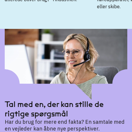
eller skibe.
Professionsbacheloruddannelse
Robotteknologi (diplomingeniør)
→
Bacheloruddannelse
Applied Industrial Electronics
→
Elektroteknologi
→
Mechatronics
→
Tal med en, der kan stille de
Mekanisk design og teknologi
→
rigtige spørgsmål
Sundheds- og velfærdsteknologi
Har du brug for mere end fakta? En samtale med
→
en vejleder kan åbne nye perspektiver.