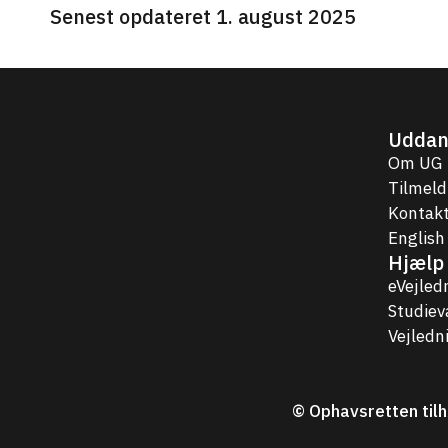
Senest opdateret 1. august 2025
Uddan
Om UG
Tilmeld
Kontakt
English
Hjælp 
eVejled
Studie
Vejledn
© Ophavsretten tilh