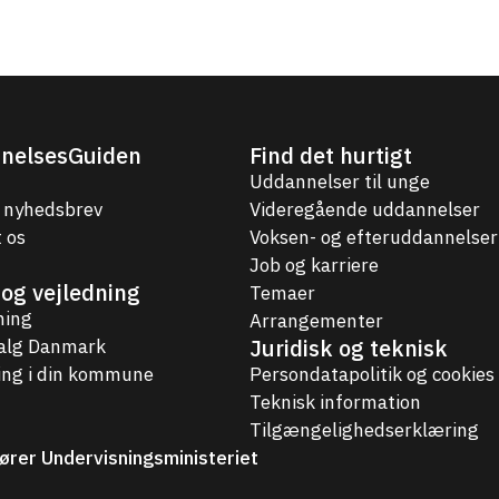
nelsesGuiden
Find det hurtigt
Uddannelser til unge
 nyhedsbrev
Videregående uddannelser
 os
Voksen- og efteruddannelser
Job og karriere
og vejledning
Temaer
ning
Arrangementer
Juridisk og teknisk
valg Danmark
ing i din kommune
Persondatapolitik og cookies
Teknisk information
Tilgængelighedserklæring
ører Undervisningsministeriet