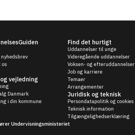
nelsesGuiden
Find det hurtigt
Uddannelser til unge
 nyhedsbrev
Videregående uddannelser
 os
Voksen- og efteruddannelser
Job og karriere
og vejledning
Temaer
ning
Arrangementer
Juridisk og teknisk
valg Danmark
ing i din kommune
Persondatapolitik og cookies
Teknisk information
Tilgængelighedserklæring
ører Undervisningsministeriet