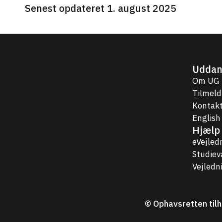
Senest opdateret 1. august 2025
Uddan
Om UG
Tilmeld
Kontakt
English
Hjælp 
eVejled
Studie
Vejledn
© Ophavsretten tilh