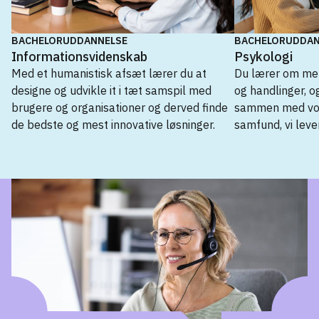
BACHELORUDDANNELSE
BACHELORUDDAN
Informationsvidenskab
Psykologi
Med et humanistisk afsæt lærer du at
Du lærer om men
designe og udvikle it i tæt samspil med
og handlinger, 
brugere og organisationer og derved finde
sammen med vore
de bedste og mest innovative løsninger.
samfund, vi lever
Bacheloruddannelse
Filosofi
→
Informationsvidenskab
→
Kognitions- og datavidenskab
→
Lingvistik
→