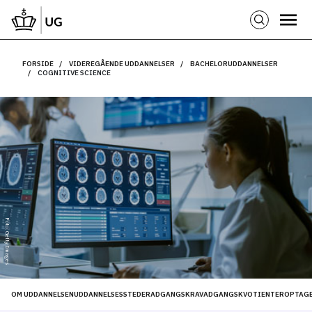
FORSIDE
VIDEREGÅENDE UDDANNELSER
BACHELORUDDANNELSER
COGNITIVE SCIENCE
Foto: Getty Images
OM UDDANNELSEN
UDDANNELSESSTEDER
ADGANGSKRAV
ADGANGSKVOTIENTER
OPTAGE