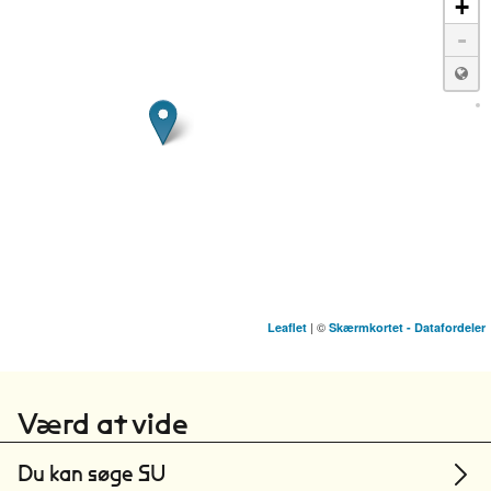
+
-
| ©
Leaflet
Skærmkortet - Datafordeler
Aarhus Universitet
Aarhus
Værd at vide
Du kan søge SU