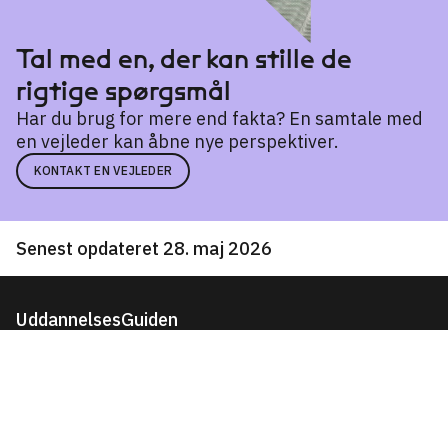
Psykologi
→
Tal med en, der kan stille de
rigtige spørgsmål
Har du brug for mere end fakta? En samtale med
en vejleder kan åbne nye perspektiver.
KONTAKT EN VEJLEDER
Senest opdateret 28. maj 2026
UddannelsesGuiden
Om UG
Tilmeld nyhedsbrev
Kontakt os
English
Hjælp og vejledning