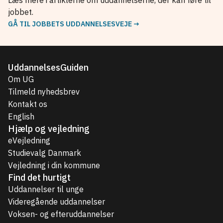
Læs mere i artiklerne om uddannelserne, der kan føre til
jobbet.
GÅ TIL JOBBETS UDDANNELSESVEJE →
UddannelsesGuiden
Om UG
Tilmeld nyhedsbrev
Kontakt os
English
Hjælp og vejledning
eVejledning
Studievalg Danmark
Vejledning i din kommune
Find det hurtigt
Uddannelser til unge
Videregående uddannelser
Voksen- og efteruddannelser